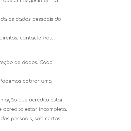
or que um negócio tenha
nda os dados pessoais do
ireitos, contacte-nos.
oteção de dados. Cada
s. Podemos cobrar uma
formação que acredita estar
 acredita estar incompleta.
dos pessoais, sob certas