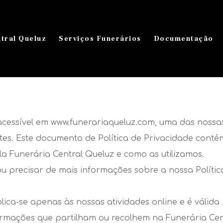
tral Queluz
Serviços Funerários
Documentação
acessível em www.funerariaqueluz.com, uma das nossas
ntes. Este documento de Política de Privacidade cont
la Funerária Central Queluz e como as utilizamos.
ou precisar de mais informações sobre a nossa Polític
plica-se apenas às nossas atividades online e é válida
formações que partilham ou recolhem na Funerária Cent