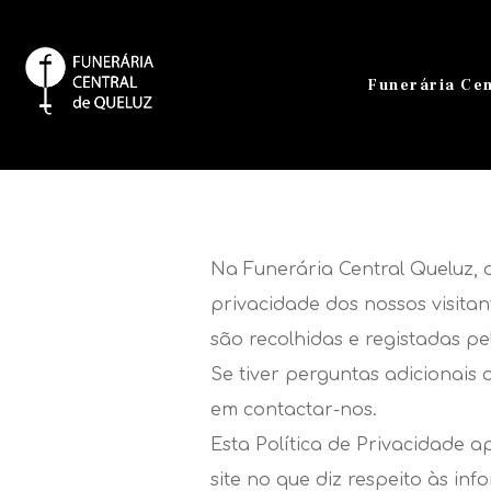
Funerária Cen
Na Funerária Central Queluz, 
privacidade dos nossos visita
são recolhidas e registadas pe
Se tiver perguntas adicionais 
em contactar-nos.
Esta Política de Privacidade a
site no que diz respeito às in